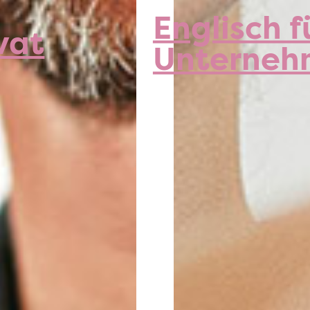
Englisch f
vat
Unterneh