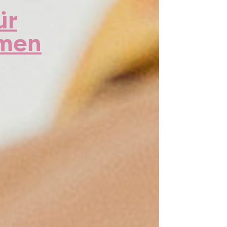
ür
men